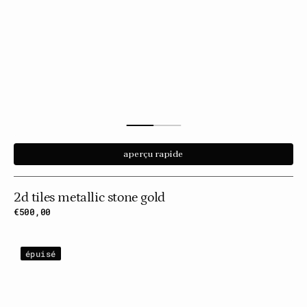
aperçu rapide
2d tiles metallic stone gold
Prix
€500,00
habituel
Tuiles
épuisé
2D
Deep
Color
Light