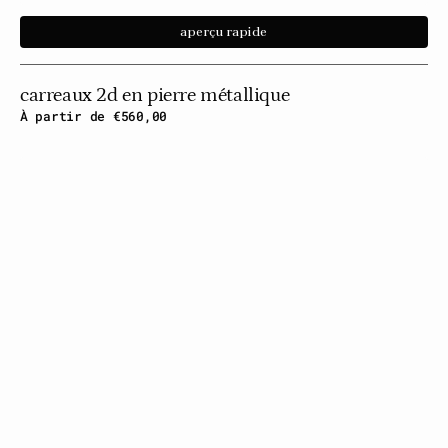
aperçu rapide
carreaux 2d en pierre métallique
Prix
À partir de €560,00
habituel
Carreaux
2D
antidérapants