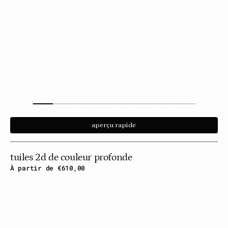
aperçu rapide
tuiles 2d de couleur profonde
Prix
À partir de €610,00
habituel
Carreaux
2D
en
pierre