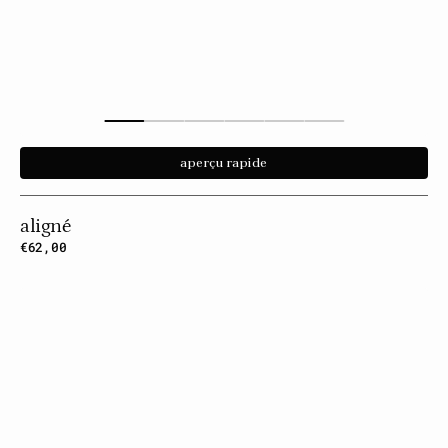
aperçu rapide
aligné
Prix
€62,00
habituel
Impulsion