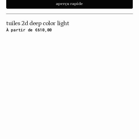
aperçu rapide
tuiles 2d deep color light
Prix
À partir de €610,00
habituel
Tuiles
2D
de
couleur
profonde