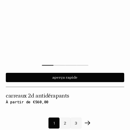
aperçu rapide
carreaux 2d antidérapants
Prix
À partir de €560,00
habituel
1
2
3