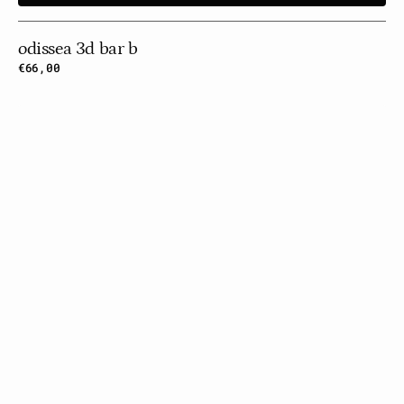
odissea 3d bar b
Prix
€66,00
habituel
2d
Tiles
Metallic
Stone
Gold