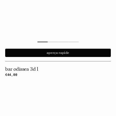
aperçu rapide
bar odissea 3d l
Prix
€44,00
habituel
Odissea
3D
Bar
B