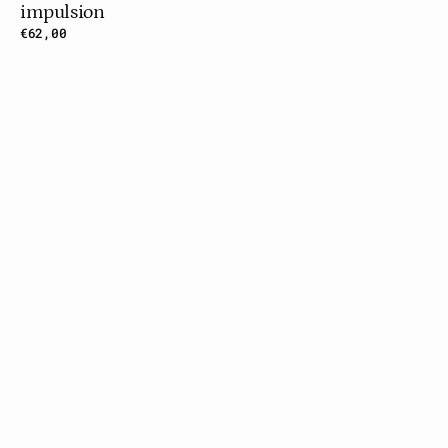
impulsion
Prix
€62,00
habituel
Points