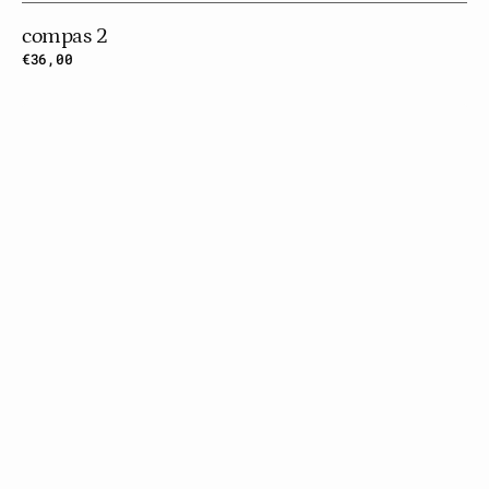
compas 2
Prix
€36,00
habituel
Bar
Odissea
3D
L