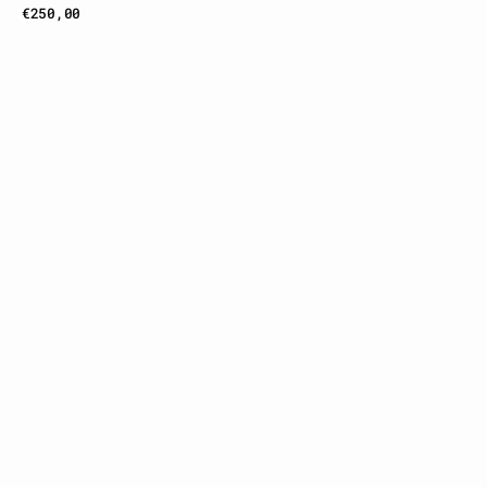
Prix
€250,00
habituel
Aligné