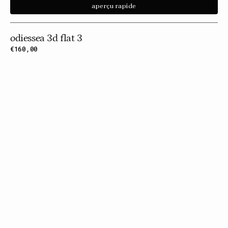
aperçu rapide
odiessea 3d flat 3
Prix
€160,00
habituel
Odiessea
3d
Flat
4