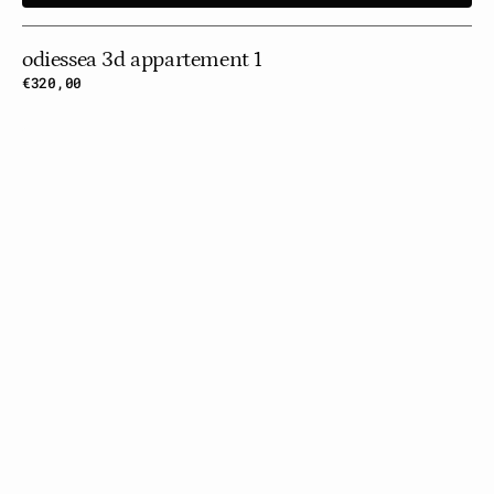
odiessea 3d appartement 1
Prix
€320,00
habituel
Odiessea
3d
Flat
2