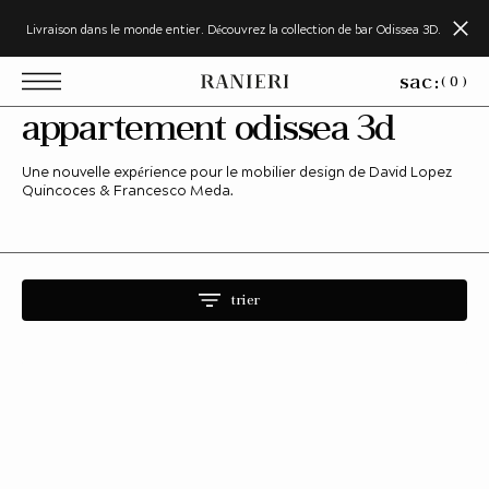
u
a
Livraison dans le monde entier. Découvrez la collection de bar Odissea 3D.
l
e
r
sac:
a
( 0 )
u
c
collection:
appartement odissea 3d
o
n
Une nouvelle expérience pour le mobilier design de David Lopez
e
n
Quincoces & Francesco Meda.
u
trier
Odiessea
3d
Appartement
1