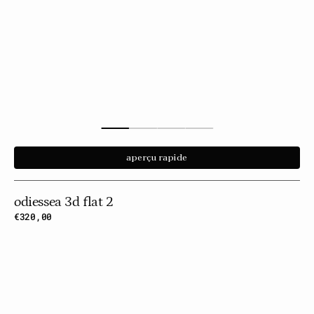
aperçu rapide
odiessea 3d flat 2
Prix
€320,00
habituel
Odiessea
3d
Flat
3