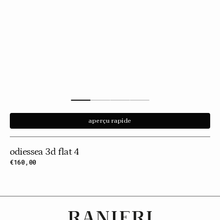
aperçu rapide
odiessea 3d flat 4
Prix
€160,00
habituel