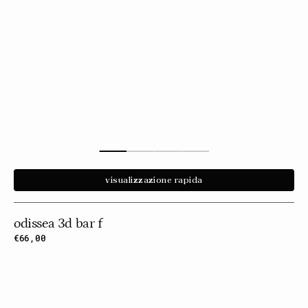
visualizzazione rapida
odissea 3d bar f
Prezzo
€66,00
normale
Odissea
3d
Bar