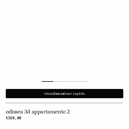
visualizzazione rapida
odissea 3d appartamento 2
Prezzo
€320,00
normale