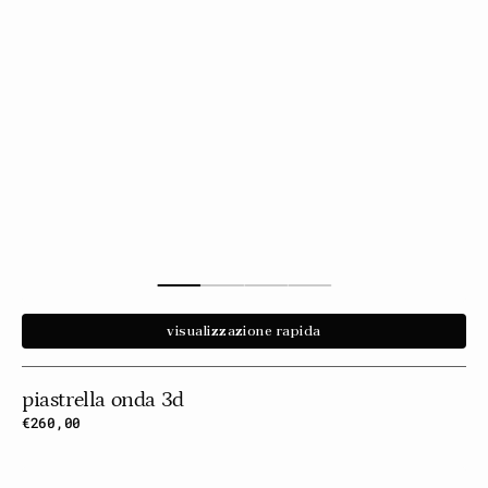
visualizzazione rapida
piastrella onda 3d
Prezzo
€260,00
normale
Odissea