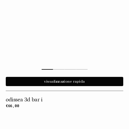
visualizzazione rapida
odissea 3d bar i
Prezzo
€66,00
normale
Odissea
3d