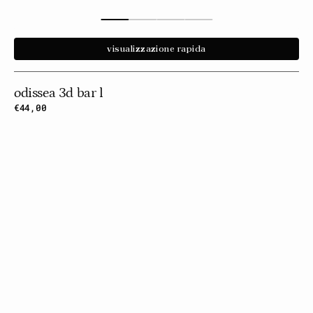
visualizzazione rapida
odissea 3d bar l
Prezzo
€44,00
normale
Piastrella
Onda
3d