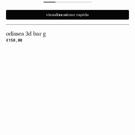
visualizzazione rapida
odissea 3d bar g
Prezzo
€150,00
normale
Odissea
3d
Bar
I