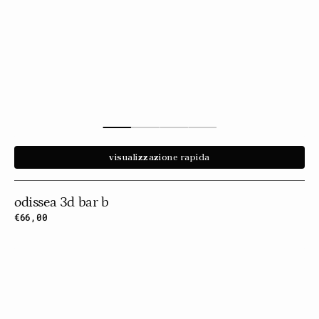
visualizzazione rapida
odissea 3d bar b
Prezzo
€66,00
normale
Odissea
3d
Bar
C