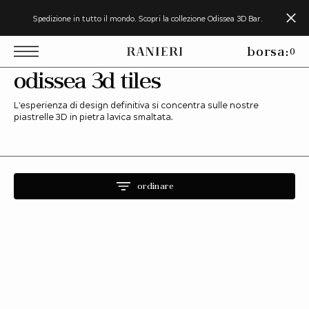
o
v
Spedizione in tutto il mondo. Scopri la collezione Odissea 3D Bar.
a
a
borsa:
0
c
o
collezione:
odissea 3d tiles
n
e
L'esperienza di design definitiva si concentra sulle nostre
n
piastrelle 3D in pietra lavica smaltata.
u
o
ordinare
Odissea
3d
Bar
A