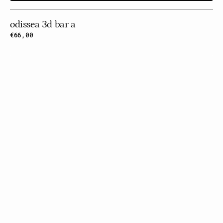
odissea 3d bar a
Prezzo
€66,00
normale
Odissea
3d
Bar
B