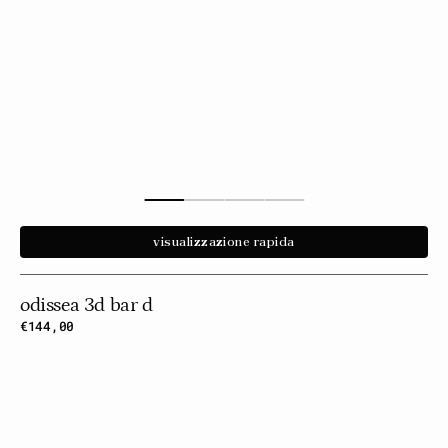
visualizzazione rapida
odissea 3d bar d
Prezzo
€144,00
normale
Odissea
3d
Bar
E