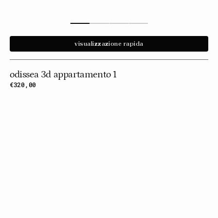
visualizzazione rapida
odissea 3d appartamento 1
Prezzo
€320,00
normale
Odissea
3d
Appartamento
2