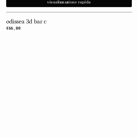
visualizzazione rapida
odissea 3d bar c
Prezzo
€66,00
normale
Odissea
3d
Bar
D