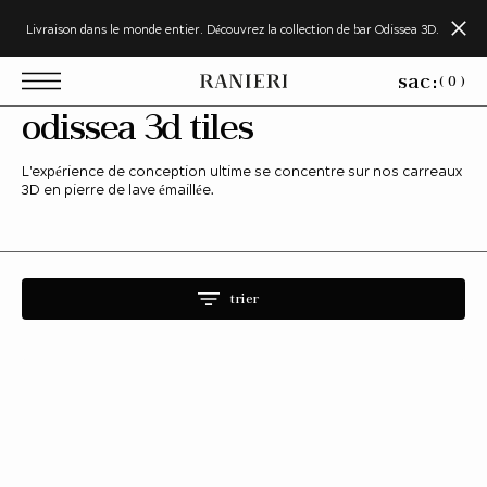
u
a
Livraison dans le monde entier. Découvrez la collection de bar Odissea 3D.
l
e
r
sac:
a
( 0 )
u
c
collection:
odissea 3d tiles
o
n
L'expérience de conception ultime se concentre sur nos carreaux
e
n
3D en pierre de lave émaillée.
u
trier
Odiessea
3d
Flat
3