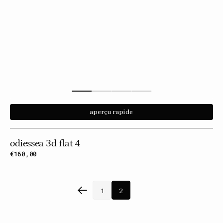
aperçu rapide
odiessea 3d flat 4
Prix
€160,00
habituel
1
2