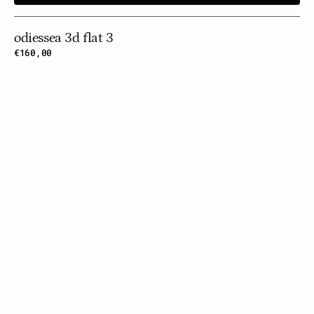
odiessea 3d flat 3
Prix
€160,00
habituel
Odiessea
3d
Flat
4